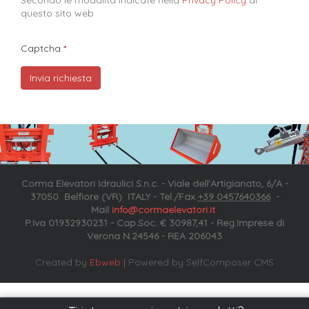
Secondo le modalità indicate nella
Privacy Policy
di
questo sito web​
Captcha
Corma Elevatori Idraulici S.n.c. - Viale dell'Artigianato, 6/A -
37050 Belfiore (VR) ITALY - Tel./Fax
+39 0457640366
-
Mail
info@cormaelevatori.it
P.Iva 01932930231 - Cap.Soc. € 30987,41 - Reg.Imprese di
Verona N.24546 - REA 206043
Created by
Ebweb
| Powered by SelfComposer CMS