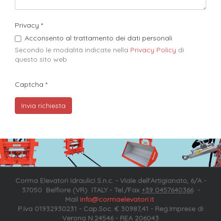
Privacy
Acconsento al trattamento dei dati personali
Secondo le modalità indicate nella
Privacy Policy
di
questo sito web​
Captcha
Corma Elevatori Idraulici S.n.c. - Viale dell'Artigianato, 6/A -
37050 Belfiore (VR) ITALY - Tel./Fax
+39 0457640366
-
Mail
info@cormaelevatori.it
P.Iva 01932930231 - Cap.Soc. € 30987,41 - Reg.Imprese di
Verona N.24546 - REA 206043