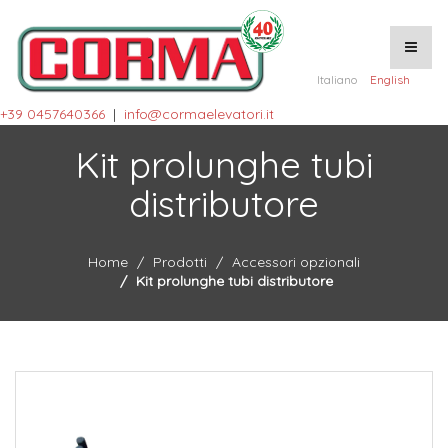
Italiano
English
+39 0457640366
|
info@cormaelevatori.it
Kit prolunghe tubi
distributore
Home
Prodotti
Accessori opzionali
Kit prolunghe tubi distributore